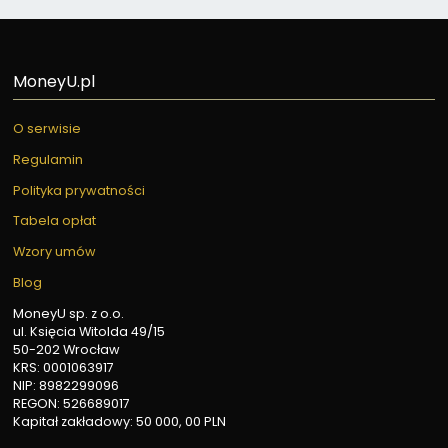
MoneyU.pl
O serwisie
Regulamin
Polityka prywatności
Tabela opłat
Wzory umów
Blog
MoneyU sp. z o.o.
ul. Księcia Witolda 49/15
50-202 Wrocław
KRS: 0001063917
NIP: 8982299096
REGON: 526689017
Kapitał zakładowy: 50 000, 00 PLN